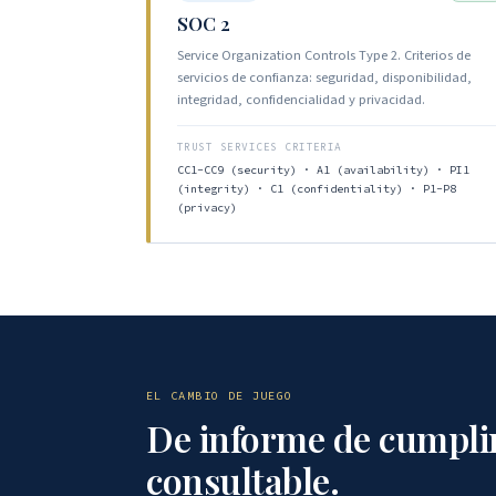
SOC 2
Service Organization Controls Type 2. Criterios de
servicios de confianza: seguridad, disponibilidad,
integridad, confidencialidad y privacidad.
TRUST SERVICES CRITERIA
CC1-CC9 (security) · A1 (availability) · PI1
(integrity) · C1 (confidentiality) · P1-P8
(privacy)
EL CAMBIO DE JUEGO
De informe de cumpli
consultable.