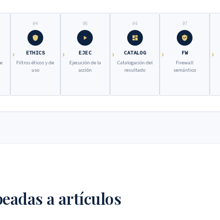
04
05
06
07
ETHICS
EJEC
CATALOG
FW
de
Filtros éticos y de
Ejecución de la
Catalogación del
Firewall
uso
acción
resultado
semántico
eadas a artículos