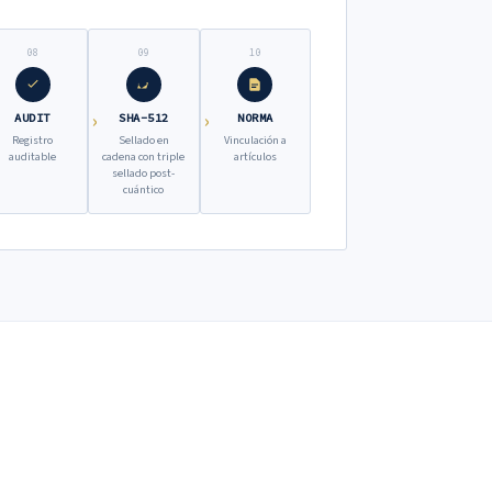
08
09
10
AUDIT
SHA-512
NORMA
Registro
Sellado en
Vinculación a
auditable
cadena con triple
artículos
sellado post-
cuántico