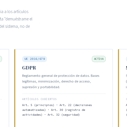
a a los artículos
nta "demuéstrame el
 del sistema, no de
UE 2016/679
ACTIVA
GDPR
Reglamento general de protección de datos. Bases
legítimas, minimización, derecho de acceso,
supresión y portabilidad.
ARTÍCULOS CUBIERTOS
Art. 5 (principios) · Art. 22 (decisiones
automatizadas) · Art. 30 (registro de
actividades) · Art. 32 (seguridad)