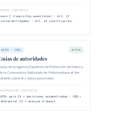
ANEXOS CUBIERTOS
Anexo I (requisitos esenciales) · Art. 13
(vulnerabilidades) · Art. 14 (notificación)
AEPD · CNIL
ACTIVA
Guías de autoridades
Guías de la Agencia Española de Protección de Datos y
de la Commission Nationale de l'Informatique et des
Libertés sobre IA y datos personales.
REFERENCIAS CUBIERTAS
AEPD: guía IA + decisiones automatizadas · CNIL:
référentiel IA + analyse d'impact