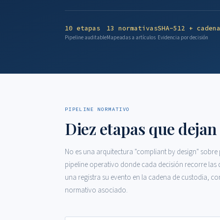
10 etapas
13 normativas
SHA-512 + caden
Pipeline auditable
Mapeadas a artículos
Evidencia por decisión
PIPELINE NORMATIVO
Diez etapas que dejan
No es una arquitectura "compliant by design" sobre 
pipeline operativo donde cada decisión recorre las 
una registra su evento en la cadena de custodia, con
normativo asociado.