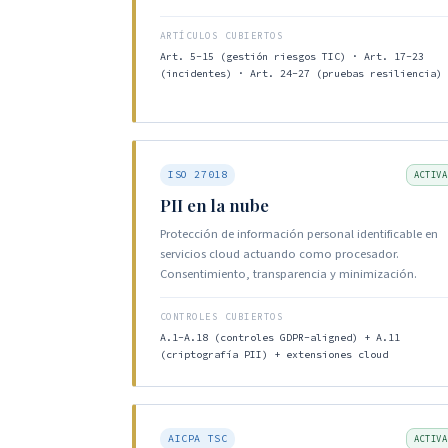
ARTÍCULOS CUBIERTOS
Art. 5-15 (gestión riesgos TIC) · Art. 17-23
(incidentes) · Art. 24-27 (pruebas resiliencia)
ISO 27018
ACTIVA
PII en la nube
Protección de información personal identificable en
servicios cloud actuando como procesador.
Consentimiento, transparencia y minimización.
CONTROLES CUBIERTOS
A.1-A.18 (controles GDPR-aligned) + A.11
(criptografía PII) + extensiones cloud
AICPA TSC
ACTIVA