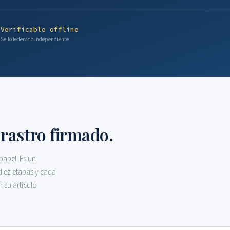
a
Verificable offline
Sello federado independiente
 rastro firmado.
papel. Es un
diez etapas y cada
 su artículo