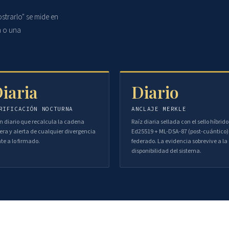
strarlo" se mide en
n o una
iaria
Diario
RIFICACIÓN NOCTURNA
ANCLAJE MERKLE
n diario que recalcula la cadena
Raíz diaria sellada con el sello híbrido
era y alerta de cualquier divergencia
Ed25519 + ML-DSA-87 (post-cuántico)
nte a lo firmado.
federado. La evidencia sobrevive a la
disponibilidad del sistema.