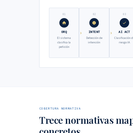
01
02
03
ORQ
INTENT
AI ACT
El sistema
Detección de
Clasificación 
clasifica la
intención
riesgo IA
petición
COBERTURA NORMATIVA
Trece normativas map
concretos.