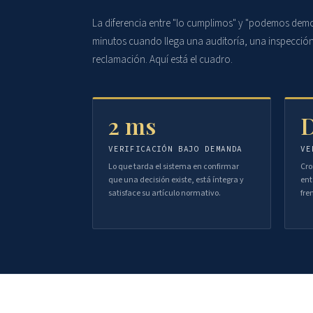
La diferencia entre "lo cumplimos" y "podemos demo
minutos cuando llega una auditoría, una inspecció
reclamación. Aquí está el cuadro.
2 ms
D
VERIFICACIÓN BAJO DEMANDA
VE
Lo que tarda el sistema en confirmar
Cro
que una decisión existe, está íntegra y
ent
satisface su artículo normativo.
fre