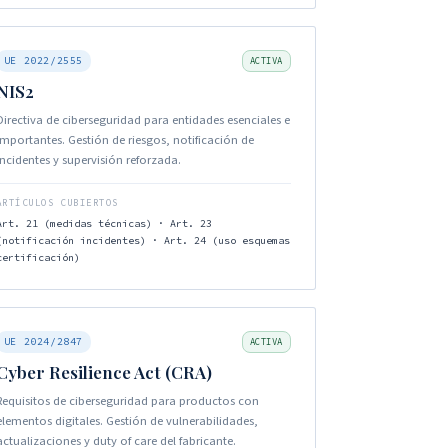
UE 2022/2555
ACTIVA
NIS2
Directiva de ciberseguridad para entidades esenciales e
importantes. Gestión de riesgos, notificación de
incidentes y supervisión reforzada.
ARTÍCULOS CUBIERTOS
Art. 21 (medidas técnicas) · Art. 23
(notificación incidentes) · Art. 24 (uso esquemas
certificación)
UE 2024/2847
ACTIVA
Cyber Resilience Act (CRA)
Requisitos de ciberseguridad para productos con
elementos digitales. Gestión de vulnerabilidades,
actualizaciones y duty of care del fabricante.