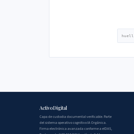
ActivoDigital
Capa de custodia documental verificable. Parte
del sistema operativo cognitivo IA Orgánica.
Firma electrónica avanzada conforme a eIDAS,