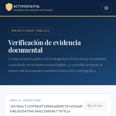
ACTIVODIGITAL
Custodia documental verificable
VERIFICADOR PÚBLICO
Verificación de evidencia
documental
Comprobación pública de la integridad y firma de un documento
custodiado en el sistema ActivoDigital. La consulta se enruta al
emisor del documento mediante federación criptográfica.
HUELLA CONSULTADA
10c90acf139f86df3d96eade89787a92ed0
COPIAR
b4b1bd547b4c0e81206b4b778761a