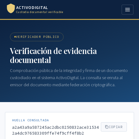
ACTIVODIGITAL
Custodia documental verificable
VERIFICADOR PÚBLICO
Verificación de evidencia
documental
Comprobación pública de la integridad y firma de un documento
custodiado en el sistema ActivoDigital. La consulta se enruta al
emisor del documento mediante federación criptográfica.
HUELLA CONSULTADA
a2a43a9a587245ac2dbc0250832ace31534
COPIAR
2a4dc976583309ffe74f9cff4f8b2